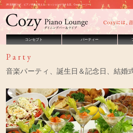
JR 目黒駅スグ、ピアノ伴奏で歌える、セッションができる店。Cozy( コージー)
コンセプト
パーティー
P a r t y
音楽パーティ、誕生日＆記念日、結婚式