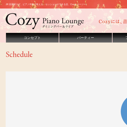
JR 目黒駅スグ、ピアノ伴奏で歌える、セッションができる店。Cozy( コージー)
コンセプト
パーティー
Schedule